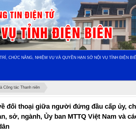
 TRÍ, CHỨC NĂNG, NHIỆM VỤ VÀ QUYỀN HẠN SỞ NỘI VỤ TỈNH ĐIỆN BI
à Công tác Thanh niên
về đối thoại giữa người đứng đầu cấp ủy, c
n, sở, ngành, Ủy ban MTTQ Việt Nam và các t
dân