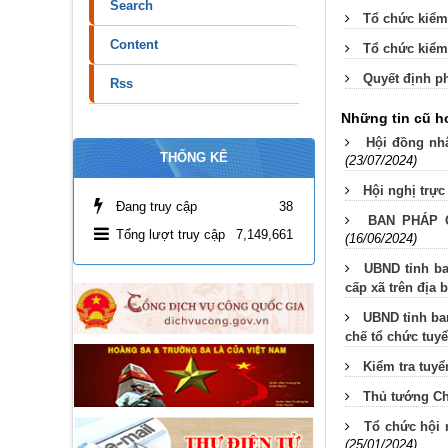
Search
Tổ chức kiểm 
Content
Tổ chức kiểm 
Quyết định ph
Rss
Những tin cũ h
Hội đồng nhâ
THỐNG KÊ
(23/07/2024)
Hội nghị trực
Đang truy cập
38
BAN PHÁP 
Tổng lượt truy cập
7,149,661
(16/06/2024)
UBND tỉnh b
cấp xã trên địa 
UBND tỉnh ba
chế tổ chức tuyể
Kiểm tra tuyể
Thủ tướng Ch
Tổ chức hội 
(25/01/2024)