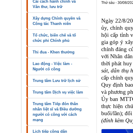
Cải cách hành chính và
Thứ sáu - 30/08/20
Văn thư, lưu trữ
Xây dựng Chính quyền và
Ngày 22/8/20
Công tác Thanh niên
ủy, chính qu
hội cấp tỉnh
Tổ chức, biên chế và tổ
chức phi Chính phủ
gia góp ý xây
chính đáng củ
Thi đua - Khen thưởng
với Nhân dân,
thời phát hu
Lao động - Việc làm -
Người có công
sát, dân thụ 
cấp chính quy
Trung tâm Lưu trữ lịch sử
Quy định bao
và phương phá
Trung tâm Dịch vụ việc làm
Ủy ban MTTQ V
Trung tâm Tiếp đón thân
thực hiện chứ
nhân liệt sĩ và Điều dưỡng
buổi/lần); đố
người có công với cách
(đính kèm Qu
mạng
Lịch tiếp công dân