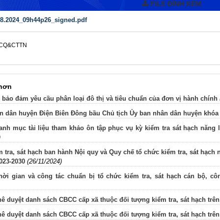
FILE ĐÍNH KÈM
08.2024_09h44p26_signed.pdf
DCQ&CTTN
 hơn
 bảo đảm yêu cầu phân loại đô thị và tiêu chuẩn của đơn vị hành chính
n dân huyện Điện Biên Đông bầu Chủ tịch Ủy ban nhân dân huyện khóa V
nh mục tài liệu tham khảo ôn tập phục vụ kỳ kiểm tra sát hạch năng 
)
 tra, sát hạch ban hành Nội quy và Quy chế tổ chức kiểm tra, sát hạch 
023-2030
(26/11/2024)
hời gian và công tác chuẩn bị tổ chức kiểm tra, sát hạch cán bộ, c
ê duyệt danh sách CBCC cấp xã thuộc đối tượng kiểm tra, sát hạch trên
ê duyệt danh sách CBCC cấp xã thuộc đối tượng kiểm tra, sát hạch trê