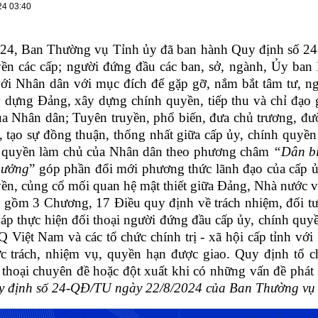
24 03:40
24, Ban Thường vụ Tỉnh ủy đã ban hành Quy định số 24
yền các cấp; người đứng đầu các ban, sở, ngành, Ủy ban
 với Nhân dân với mục đích để gặp gỡ, nắm bắt tâm tư, 
 dựng Đảng, xây dựng chính quyền, tiếp thu và chỉ đạo g
a Nhân dân; Tuyên truyền, phổ biến, đưa chủ trương, đư
 tạo sự đồng thuận, thống nhất giữa cấp ủy, chính quyền
y quyền làm chủ của Nhân dân theo phương châm
“Dân bi
hưởng
” góp phần đổi mới phương thức lãnh đạo của cấp ủ
ền, củng cố mối quan hệ mật thiết giữa Đảng, Nhà nước 
 gồm 3 Chương, 17 Điều quy định về trách nhiệm, đối tư
p thực hiện đối thoại người đứng đầu cấp ủy, chính quyề
iệt Nam và các tổ chức chính trị - xã hội cấp tỉnh với
c trách, nhiệm vụ, quyền hạn được giao. Quy định tổ ch
i thoại chuyên đề hoặc đột xuất khi có những vấn đề phát s
y định số 24-QĐ/TU ngày 22/8/2024 của Ban Thường vụ T