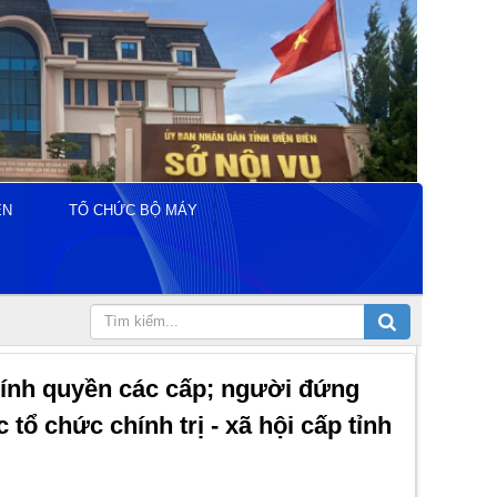
ÊN
TỔ CHỨC BỘ MÁY
hính quyền các cấp; người đứng
ổ chức chính trị - xã hội cấp tỉnh