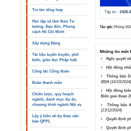
Tin tức tổng hợp
Tập tin :
2428.
Học tập và làm theo Tư
tưởng, Đạo đức, Phong
Tác giả:
Phòng X
cách Hồ Chí Minh
Xây dựng Đảng
Những tin mới
Tài liệu tuyên truyền, phổ
Nghị quyết về
biến, giáo dục Pháp luật
Hội đồng nhâ
Công tác Công đoàn
Thông báo Da
2024
(16/10/2024
Đoàn thanh niên
Hội đồng kiểm
Chiến lược, quy hoạch
Biên giai đoạn 2
ngành, danh mục dự án,
chương trình ngành Nội vụ
Thông báo t
(13/12/2024)
Lấy ý kiến về dự thảo văn
Quyết định ph
bản QPPL
Quyết định ph