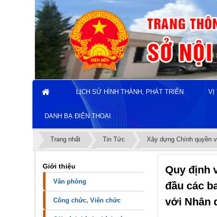
LỊCH SỬ HÌNH THÀNH, PHÁT TRIỂN
VỊ
DANH BẠ ĐIỆN THOẠI
Trang nhất
Tin Tức
Xây dựng Chính quyền v
Giới thiệu
Quy định 
Văn phòng
đầu các ba
với Nhân 
Công chức, Viên chức