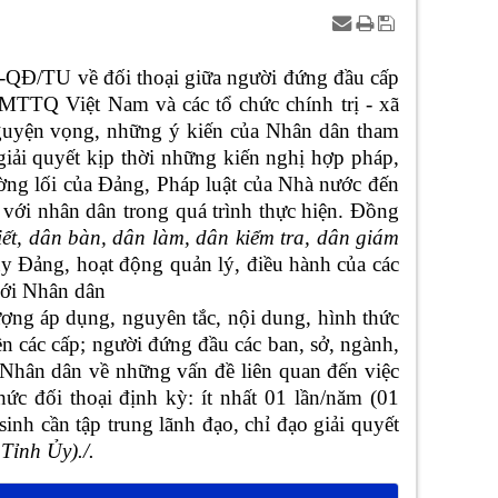
-QĐ/TU về đối thoại giữa người đứng đầu cấp
 MTTQ Việt Nam và các tổ chức chính trị - xã
nguyện vọng, những ý kiến của Nhân dân tham
iải quyết kịp thời những kiến nghị hợp pháp,
ờng lối của Đảng, Pháp luật của Nhà nước đến
 với nhân dân trong quá trình thực hiện. Đồng
ết, dân bàn, dân làm, dân kiểm tra, dân giám
y Đảng, hoạt động quản lý, điều hành của các
với Nhân dân
ợng áp dụng, nguyên tắc, nội dung, hình thức
n các cấp; người đứng đầu các ban, sở, ngành,
 Nhân dân về những vấn đề liên quan đến việc
ức đối thoại định kỳ: ít nhất 01 lần/năm (01
inh cần tập trung lãnh đạo, chỉ đạo giải quyết
ỉnh Ủy)./.