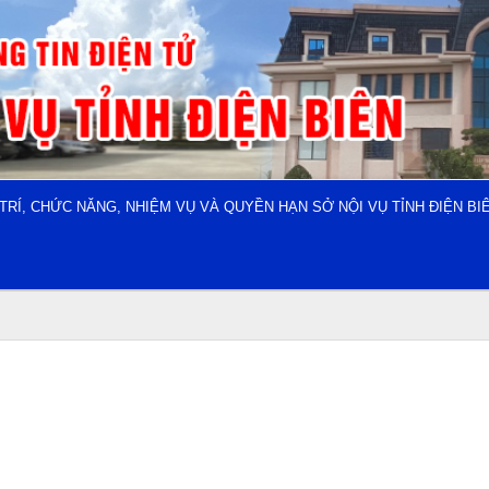
 TRÍ, CHỨC NĂNG, NHIỆM VỤ VÀ QUYỀN HẠN SỞ NỘI VỤ TỈNH ĐIỆN BI