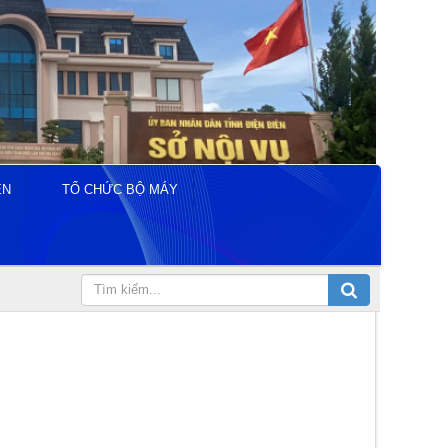
ÊN
TỔ CHỨC BỘ MÁY