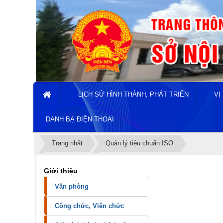
LỊCH SỬ HÌNH THÀNH, PHÁT TRIỂN
VỊ
DANH BẠ ĐIỆN THOẠI
Trang nhất
Quản lý tiêu chuẩn ISO
Giới thiệu
Văn phòng
Công chức, Viên chức