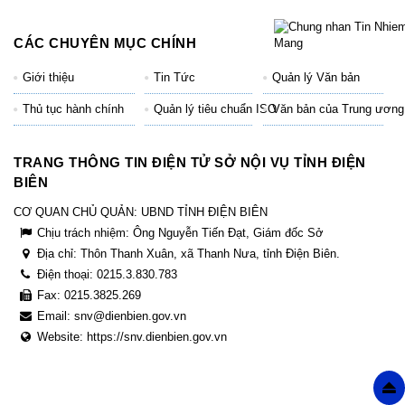
CÁC CHUYÊN MỤC CHÍNH
Giới thiệu
Tin Tức
Quản lý Văn bản
Thủ tục hành chính
Quản lý tiêu chuẩn ISO
Văn bản của Trung ương
TRANG THÔNG TIN ĐIỆN TỬ SỞ NỘI VỤ TỈNH ĐIỆN
BIÊN
CƠ QUAN CHỦ QUẢN: UBND TỈNH ĐIỆN BIÊN
Chịu trách nhiệm:
Ông Nguyễn Tiến Đạt, Giám đốc Sở
Địa chỉ:
Thôn Thanh Xuân, xã Thanh Nưa, tỉnh Điện Biên.
Điện thoại:
0215.3.830.783
Fax:
0215.3825.269
Email:
snv@dienbien.gov.vn
Website:
https://snv.dienbien.gov.vn