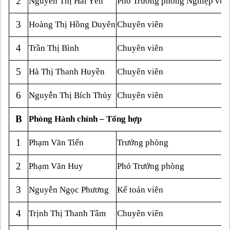
2
Nguyễn Thị Hải Yến
Phó Trưởng phòng Nghiệp vụ
3
Hoàng Thị Hồng Duyên
Chuyên viên
4
Trần Thị Bình
Chuyên viên
5
Hà Thị Thanh Huyền
Chuyên viên
6
Nguyễn Thị Bích Thủy
Chuyên viên
B
Phòng Hành chính – Tổng hợp
1
Phạm Văn Tiến
Trưởng phòng
2
Phạm Văn Huy
Phó Trưởng phòng
3
Nguyễn Ngọc Phương
Kế toán viên
4
Trịnh Thị Thanh Tâm
Chuyên viên