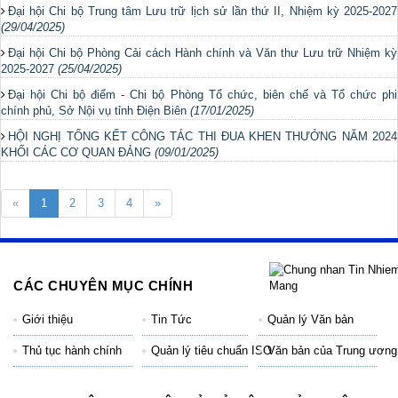
Đại hội Chi bộ Trung tâm Lưu trữ lịch sử lần thứ II, Nhiệm kỳ 2025-2027
(29/04/2025)
Đại hội Chi bộ Phòng Cải cách Hành chính và Văn thư Lưu trữ Nhiệm kỳ
2025-2027
(25/04/2025)
Đại hội Chi bộ điểm - Chi bộ Phòng Tổ chức, biên chế và Tổ chức phi
chính phủ, Sở Nội vụ tỉnh Điện Biên
(17/01/2025)
HỘI NGHỊ TỔNG KẾT CÔNG TÁC THI ĐUA KHEN THƯỞNG NĂM 2024
KHỐI CÁC CƠ QUAN ĐẢNG
(09/01/2025)
«
1
2
3
4
»
CÁC CHUYÊN MỤC CHÍNH
Giới thiệu
Tin Tức
Quản lý Văn bản
Thủ tục hành chính
Quản lý tiêu chuẩn ISO
Văn bản của Trung ương