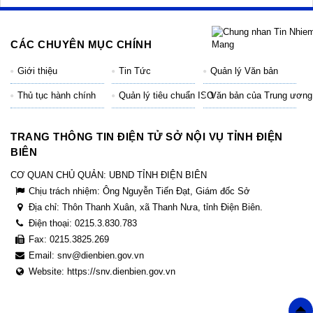
CÁC CHUYÊN MỤC CHÍNH
Giới thiệu
Tin Tức
Quản lý Văn bản
Thủ tục hành chính
Quản lý tiêu chuẩn ISO
Văn bản của Trung ương
TRANG THÔNG TIN ĐIỆN TỬ SỞ NỘI VỤ TỈNH ĐIỆN
BIÊN
CƠ QUAN CHỦ QUẢN: UBND TỈNH ĐIỆN BIÊN
Chịu trách nhiệm:
Ông Nguyễn Tiến Đạt, Giám đốc Sở
Địa chỉ:
Thôn Thanh Xuân, xã Thanh Nưa, tỉnh Điện Biên.
Điện thoại:
0215.3.830.783
Fax:
0215.3825.269
Email:
snv@dienbien.gov.vn
Website:
https://snv.dienbien.gov.vn