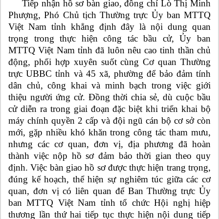
Tiếp nhận hồ sơ bàn giao, đồng chí Lò Thị Minh
Phượng, Phó Chủ tịch Thường trực Ủy ban MTTQ
Việt Nam tỉnh khẳng định đây là nội dung quan
trọng trong thực hiện công tác bầu cử, Ủy ban
MTTQ Việt Nam tỉnh đã luôn nêu cao tinh thần chủ
động, phối hợp xuyên suốt cùng Cơ quan Thường
trực UBBC tỉnh và 45 xã, phường để bảo đảm tính
dân chủ, công khai và minh bạch trong việc giới
thiệu người ứng cử. Đồng thời chia sẻ, dù cuộc bầu
cử diễn ra trong giai đoạn đặc biệt khi triển khai bộ
máy chính quyền 2 cấp và đội ngũ cán bộ cơ sở còn
mới, gặp nhiều khó khăn trong công tác tham mưu,
nhưng các cơ quan, đơn vị, địa phương đã hoàn
thành việc nộp hồ sơ đảm bảo thời gian theo quy
định. Việc bàn giao hồ sơ được thực hiện trang trọng,
đúng kế hoạch, thể hiện sự nghiêm túc giữa các cơ
quan, đơn vị có liên quan để Ban Thường trực Ủy
ban MTTQ Việt Nam tỉnh tổ chức Hội nghị hiệp
thương lần thứ hai tiếp tục thực hiện nội dung tiếp