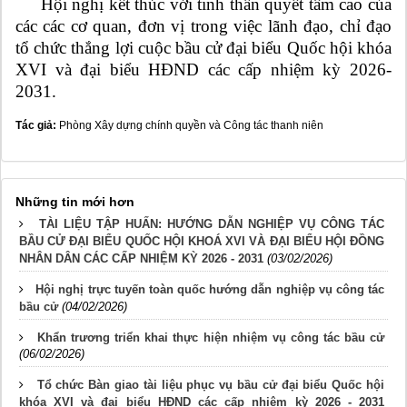
Hội nghị kết thúc với tinh thần quyết tâm cao của
các các cơ quan, đơn vị trong việc lãnh đạo, chỉ đạo
tổ chức thắng lợi cuộc bầu cử đại biểu Quốc hội khóa
XVI và đại biểu HĐND các cấp nhiệm kỳ 2026-
2031.
Tác giả:
Phòng Xây dựng chính quyền và Công tác thanh niên
Những tin mới hơn
TÀI LIỆU TẬP HUẤN: HƯỚNG DẪN NGHIỆP VỤ CÔNG TÁC
BẦU CỬ ĐẠI BIỂU QUỐC HỘI KHOÁ XVI VÀ ĐẠI BIỂU HỘI ĐỒNG
NHÂN DÂN CÁC CẤP NHIỆM KỲ 2026 - 2031
(03/02/2026)
Hội nghị trực tuyến toàn quốc hướng dẫn nghiệp vụ công tác
bầu cử
(04/02/2026)
Khẩn trương triển khai thực hiện nhiệm vụ công tác bầu cử
(06/02/2026)
Tổ chức Bàn giao tài liệu phục vụ bầu cử đại biểu Quốc hội
khóa XVI và đại biểu HĐND các cấp nhiệm kỳ 2026 - 2031