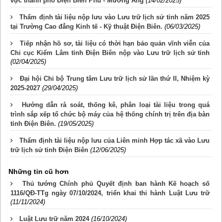
vực thành phố Điện Biên Phủ - Mường Ảng
(14/02/2025)
Thẩm định tài liệu nộp lưu vào Lưu trữ lịch sử tỉnh năm 2025
tại Trường Cao đẳng Kinh tế - Kỹ thuật Điện Biên.
(06/03/2025)
Tiếp nhận hồ sơ, tài liệu có thời hạn bảo quản vĩnh viễn của
Chi cục Kiểm Lâm tỉnh Điện Biên nộp vào Lưu trữ lịch sử tỉnh
(02/04/2025)
Đại hội Chi bộ Trung tâm Lưu trữ lịch sử lần thứ II, Nhiệm kỳ
2025-2027
(29/04/2025)
Hướng dẫn rà soát, thống kê, phân loại tài liệu trong quá
trình sắp xếp tổ chức bộ máy của hệ thống chính trị trên địa bàn
tỉnh Điện Biên.
(19/05/2025)
Thẩm định tài liệu nộp lưu của Liên minh Hợp tác xã vào Lưu
trữ lịch sử tỉnh Điện Biên
(12/06/2025)
Những tin cũ hơn
Thủ tướng Chính phủ Quyết định ban hành Kế hoạch số
1116/QĐ-TTg ngày 07/10/2024, triển khai thi hành Luật Lưu trữ
(11/11/2024)
Luật Lưu trữ năm 2024
(16/10/2024)