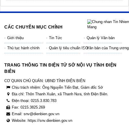
CÁC CHUYÊN MỤC CHÍNH
Giới thiệu
Tin Tức
Quản lý Văn bản
Thủ tục hành chính
Quản lý tiêu chuẩn ISO
Văn bản của Trung ương
TRANG THÔNG TIN ĐIỆN TỬ SỞ NỘI VỤ TỈNH ĐIỆN
BIÊN
CƠ QUAN CHỦ QUẢN: UBND TỈNH ĐIỆN BIÊN
Chịu trách nhiệm:
Ông Nguyễn Tiến Đạt, Giám đốc Sở
Địa chỉ:
Thôn Thanh Xuân, xã Thanh Nưa, tỉnh Điện Biên.
Điện thoại:
0215.3.830.783
Fax:
0215.3825.269
Email:
snv@dienbien.gov.vn
Website:
https://snv.dienbien.gov.vn